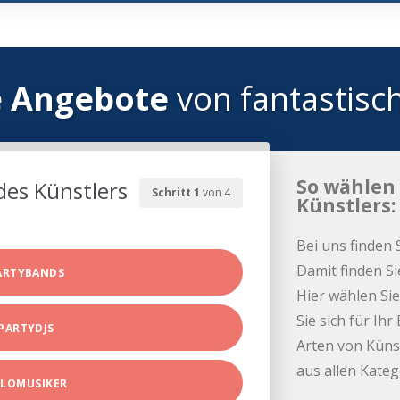
e Angebote
von fantastisc
So wählen 
des Künstlers
Schritt 1
von 4
Künstlers:
Bei uns finden 
Damit finden Si
ARTYBANDS
Hier wählen Sie
Sie sich für Ih
PARTYDJS
Arten von Küns
aus allen Kate
LOMUSIKER