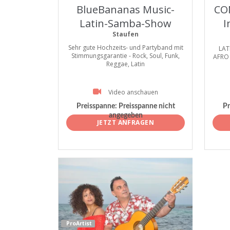
BlueBananas Music-
CO
Latin-Samba-Show
I
Staufen
Sehr gute Hochzeits- und Partyband mit
LAT
Stimmungsgarantie - Rock, Soul, Funk,
AFRO 
Reggae, Latin
Video anschauen
Preisspanne:
Preisspanne nicht
Pr
angegeben
JETZT ANFRAGEN
ProArtist