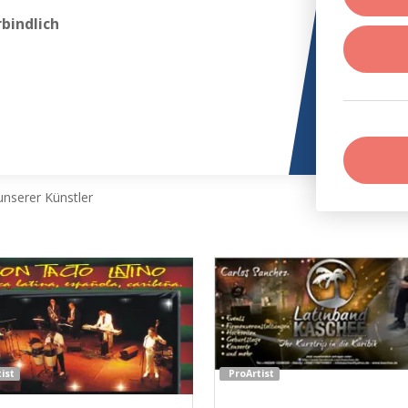
bindlich
nserer Künstler
ist
ProArtist