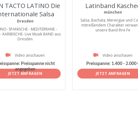
N TACTO LATINO Die
Latinband Kasche
münchen
nternationale Salsa
Salsa, Bachata, Merengue und Co
Band aus Dresden
Dresden
mitreißendem Charakter verwan
INO- SPANISCHE - MEDITERRANE -
unsere Band Ihre Fe
- KARIBISCHE- Live Musik BAND aus
Dresden
Video anschauen
Video anschauen
eisspanne:
Preisspanne nicht
Preisspanne:
1.400 - 2.000 
angegeben
JETZT ANFRAGEN
JETZT ANFRAGEN