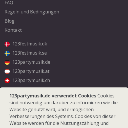
FAQ
Regeln und Bedingungen
Blog
Kontakt
123festmusik.dk
123festmusik.se
123partymusik.de
123partymusik.at
123partymusik.ch
Folgen Sie uns
123partymusik.de verwendet Cookies
Cookies
sind notwendig um darüber zu informieren wie die
Facebook
Website genutzt wird, und ermöglichen
Instagram
Verbesserungen des Systems. Cookies von dieser
Website werden für die Nutzungszählung und