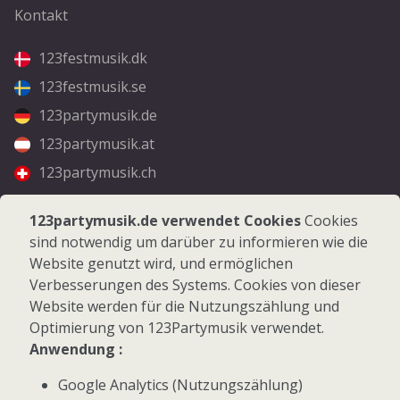
Kontakt
123festmusik.dk
123festmusik.se
123partymusik.de
123partymusik.at
123partymusik.ch
Folgen Sie uns
123partymusik.de verwendet Cookies
Cookies
sind notwendig um darüber zu informieren wie die
Facebook
Website genutzt wird, und ermöglichen
Instagram
Verbesserungen des Systems. Cookies von dieser
Website werden für die Nutzungszählung und
Optimierung von 123Partymusik verwendet.
Anwendung :
Google Analytics (Nutzungszählung)
© 2026 123Partymusik.de - Alle Rechte vorbehalten