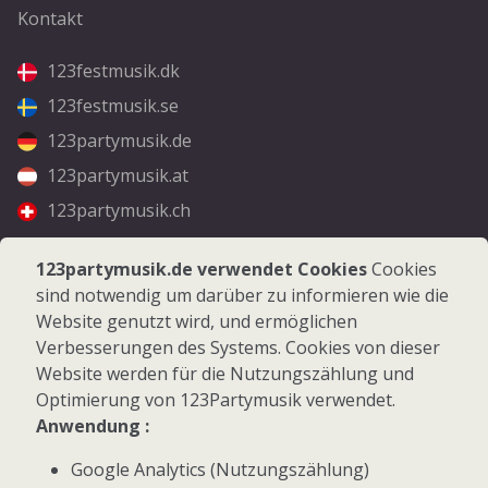
Kontakt
123festmusik.dk
123festmusik.se
123partymusik.de
123partymusik.at
123partymusik.ch
Folgen Sie uns
123partymusik.de verwendet Cookies
Cookies
sind notwendig um darüber zu informieren wie die
Facebook
Website genutzt wird, und ermöglichen
Instagram
Verbesserungen des Systems. Cookies von dieser
Website werden für die Nutzungszählung und
Optimierung von 123Partymusik verwendet.
Anwendung :
Google Analytics (Nutzungszählung)
© 2026 123Partymusik.de - Alle Rechte vorbehalten