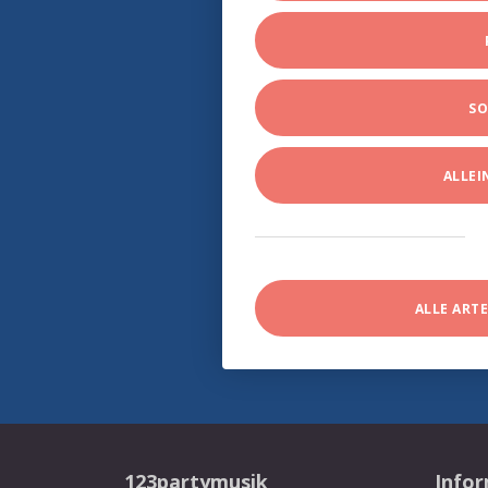
SO
ALLE
ALLE ART
123partymusik
Info