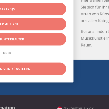
Hier wählen Sie
Sie sich für Ih
PARTYDJS
Arten von Küns
aus allen Kate
LOMUSIKER
Bei uns finden 
Musikkünstlern
INUNTERHALTER
Raum.
ODER
EN VON KÜNSTLERN
rmation
123festmusik.dk