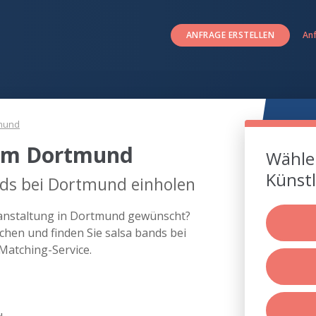
ANFRAGE ERSTELLEN
An
mund
 um Dortmund
Wählen
Künstl
nds bei Dortmund einholen
eranstaltung in Dortmund gewünscht?
hen und finden Sie salsa bands bei
atching-Service.