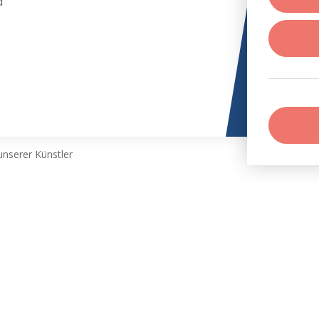
d
nserer Künstler