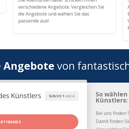
Die Alleinunterhalter schicken Ihnen
verschiedene Angebote. Vergleichen Sie
die Angebote und wählen Sie das
passende aus!
e Angebote
von fantastisc
So wählen 
des Künstlers
Schritt 1
von 4
Künstlers:
Bei uns finden 
Damit finden Si
ARTYBANDS