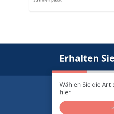
zu Ihnen passt.
Erhalten Si
Wählen Sie die Art 
hier
P