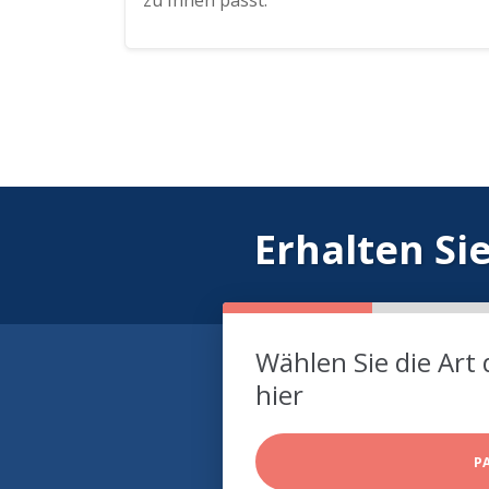
zu Ihnen passt.
Erhalten Si
Wählen Sie die Art 
hier
P