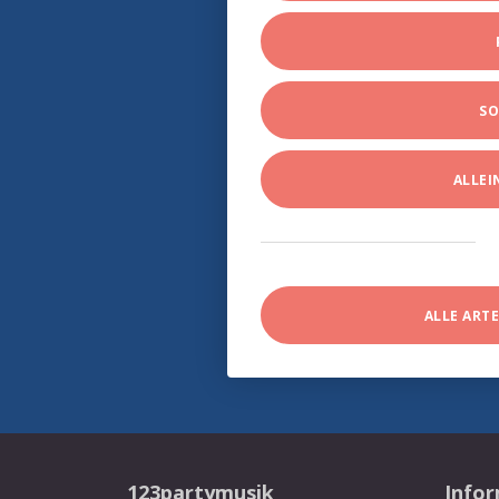
SO
ALLE
ALLE ART
123partymusik
Info