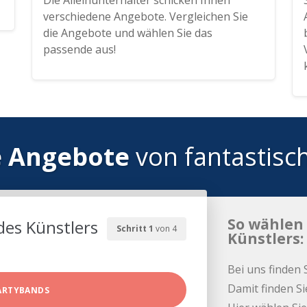
Die Alleinunterhalter schicken Ihnen
verschiedene Angebote. Vergleichen Sie
die Angebote und wählen Sie das
passende aus!
e Angebote
von fantastisc
So wählen 
des Künstlers
Schritt 1
von 4
Künstlers:
Bei uns finden 
Damit finden Si
ARTYBANDS