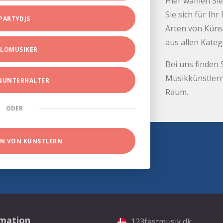
Hier wählen Sie
Sie sich für Ih
PARTYDJS
Arten von Küns
aus allen Kate
LOMUSIKER
Bei uns finden 
Musikkünstlern
INUNTERHALTER
Raum.
ODER
EN VON KÜNSTLERN
rmation
123festmusik.dk