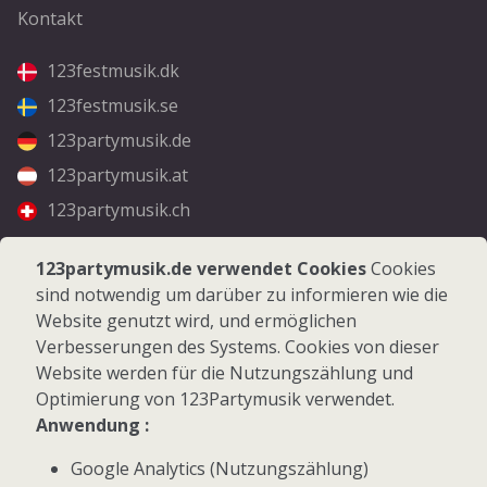
Kontakt
123festmusik.dk
123festmusik.se
123partymusik.de
123partymusik.at
123partymusik.ch
Folgen Sie uns
123partymusik.de verwendet Cookies
Cookies
sind notwendig um darüber zu informieren wie die
Facebook
Website genutzt wird, und ermöglichen
Instagram
Verbesserungen des Systems. Cookies von dieser
Website werden für die Nutzungszählung und
Optimierung von 123Partymusik verwendet.
Anwendung :
Google Analytics (Nutzungszählung)
© 2026 123Partymusik.de - Alle Rechte vorbehalten