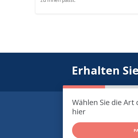
zu Ihnen passt.
Erhalten Si
Wählen Sie die Art 
hier
P