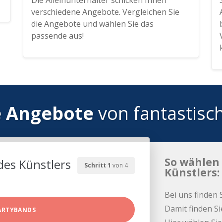
Die Alleinunterhalter schicken Ihnen
verschiedene Angebote. Vergleichen Sie
die Angebote und wählen Sie das
passende aus!
e Angebote
von fantastisc
So wählen 
des Künstlers
Schritt 1
von 4
Künstlers:
Bei uns finden 
Damit finden Si
ARTYBANDS