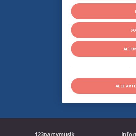
SO
ALLE
ALLE ART
123partymusik
Info