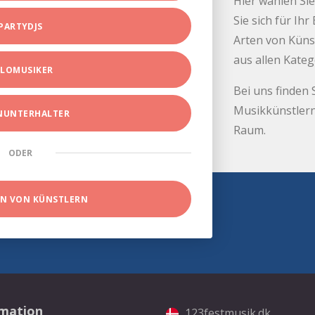
Hier wählen Sie
Sie sich für Ih
PARTYDJS
Arten von Küns
aus allen Kate
LOMUSIKER
Bei uns finden 
Musikkünstlern
INUNTERHALTER
Raum.
ODER
EN VON KÜNSTLERN
rmation
123festmusik.dk