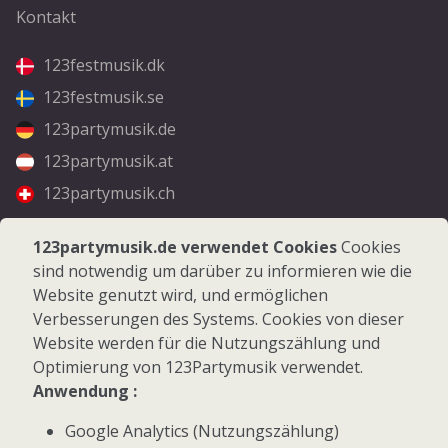
Kontakt
123festmusik.dk
123festmusik.se
123partymusik.de
123partymusik.at
123partymusik.ch
Folgen Sie uns
123partymusik.de verwendet Cookies
Cookies
sind notwendig um darüber zu informieren wie die
Facebook
Website genutzt wird, und ermöglichen
Instagram
Verbesserungen des Systems. Cookies von dieser
Website werden für die Nutzungszählung und
Optimierung von 123Partymusik verwendet.
Anwendung :
Google Analytics (Nutzungszählung)
© 2026 123Partymusik.de - Alle Rechte vorbehalten