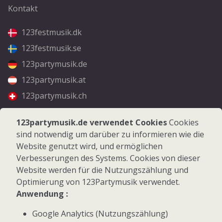
Kontakt
123festmusik.dk
123festmusik.se
123partymusik.de
123partymusik.at
123partymusik.ch
Folgen Sie uns
123partymusik.de verwendet Cookies
Cookies
sind notwendig um darüber zu informieren wie die
Facebook
Website genutzt wird, und ermöglichen
Instagram
Verbesserungen des Systems. Cookies von dieser
Website werden für die Nutzungszählung und
Optimierung von 123Partymusik verwendet.
Anwendung :
Google Analytics (Nutzungszählung)
© 2026 123Partymusik.de - Alle Rechte vorbehalten