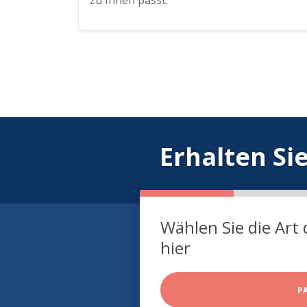
zu Ihnen passt.
Erhalten Si
Wählen Sie die Art 
hier
P