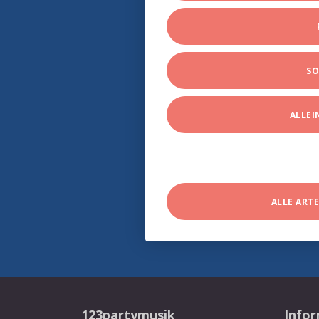
SO
ALLE
ALLE ART
123partymusik
Info