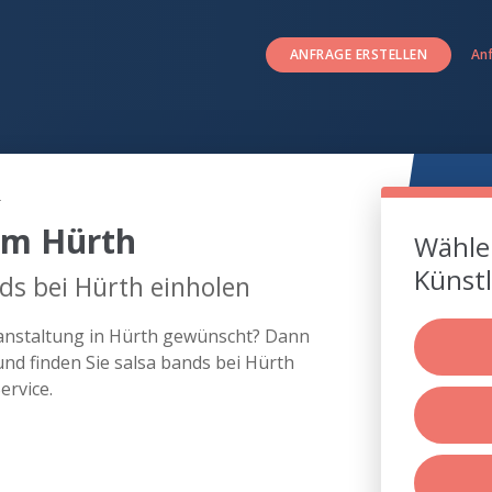
ANFRAGE ERSTELLEN
An
h
um Hürth
Wählen
Künstl
ds bei Hürth einholen
eranstaltung in Hürth gewünscht? Dann
nd finden Sie salsa bands bei Hürth
rvice.