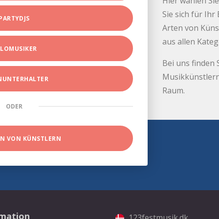
Hier wählen Sie
Sie sich für Ih
PARTYDJS
Arten von Küns
aus allen Kate
LOMUSIKER
Bei uns finden 
Musikkünstlern
INUNTERHALTER
Raum.
ODER
EN VON KÜNSTLERN
rmation
123festmusik.dk