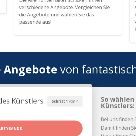
Die Alleinunterhalter schicken Ihnen
verschiedene Angebote. Vergleichen Sie
die Angebote und wählen Sie das
passende aus!
e Angebote
von fantastisc
So wählen 
des Künstlers
Schritt 1
von 4
Künstlers:
Bei uns finden 
Damit finden Si
ARTYBANDS