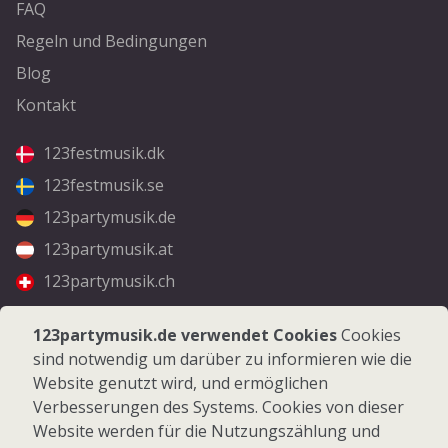
FAQ
Regeln und Bedingungen
Blog
Kontakt
123festmusik.dk
123festmusik.se
123partymusik.de
123partymusik.at
123partymusik.ch
Folgen Sie uns
123partymusik.de verwendet Cookies
Cookies
sind notwendig um darüber zu informieren wie die
Facebook
Website genutzt wird, und ermöglichen
Instagram
Verbesserungen des Systems. Cookies von dieser
Website werden für die Nutzungszählung und