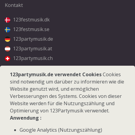
Kontakt
123festmusik.dk
123festmusik.se
123partymusik.de
123partymusik.at
123partymusik.ch
Folgen Sie uns
123partymusik.de verwendet Cookies
Cookies
sind notwendig um darüber zu informieren wie die
Facebook
Website genutzt wird, und ermöglichen
Instagram
Verbesserungen des Systems. Cookies von dieser
Website werden für die Nutzungszählung und
Optimierung von 123Partymusik verwendet.
Anwendung :
Google Analytics (Nutzungszählung)
© 2026 123Partymusik.de - Alle Rechte vorbehalten