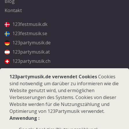
Blog
Kontakt
123festmusik.dk
123festmusik.se
123partymusik.de
123partymusik.at
123partymusik.ch
Folgen Sie uns
123partymusik.de verwendet Cookies
Cookies
sind notwendig um darüber zu informieren wie die
Facebook
Website genutzt wird, und ermöglichen
Instagram
Verbesserungen des Systems. Cookies von dieser
Website werden für die Nutzungszählung und
Optimierung von 123Partymusik verwendet.
Anwendung :