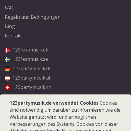
FAQ
Regeln und Bedingungen
Blog
Kontakt
123festmusik.dk
123festmusik.se
123partymusik.de
123partymusik.at
123partymusik.ch
Folgen Sie uns
123partymusik.de verwendet Cookies
Cookies
sind notwendig um darüber zu informieren wie die
Facebook
Website genutzt wird, und ermöglichen
Instagram
Verbesserungen des Systems. Cookies von dieser