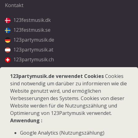
Kontakt
123festmusik.dk
123festmusik.se
123partymusik.de
123partymusik.at
123partymusik.ch
Folgen Sie uns
123partymusik.de verwendet Cookies
Cookies
sind notwendig um darüber zu informieren wie die
Facebook
Website genutzt wird, und ermöglichen
Instagram
Verbesserungen des Systems. Cookies von dieser
Website werden für die Nutzungszählung und
Optimierung von 123Partymusik verwendet.
Anwendung :
Google Analytics (Nutzungszählung)
© 2026 123Partymusik.de - Alle Rechte vorbehalten