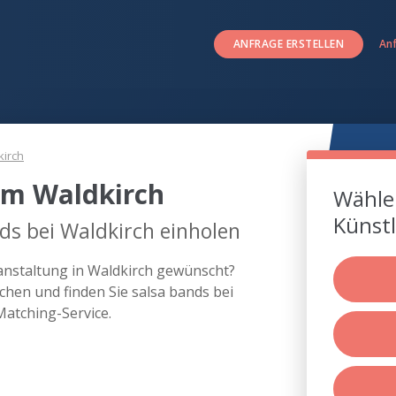
ANFRAGE ERSTELLEN
An
kirch
um Waldkirch
Wählen
Künstl
ds bei Waldkirch einholen
ranstaltung in Waldkirch gewünscht?
hen und finden Sie salsa bands bei
atching-Service.