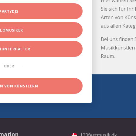
Hier wählen Sie
Sie sich für Ih
PARTYDJS
Arten von Küns
aus allen Kate
LOMUSIKER
Bei uns finden 
Musikkünstlern
INUNTERHALTER
Raum.
ODER
EN VON KÜNSTLERN
rmation
123festmusik.dk