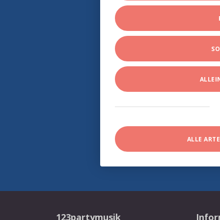
SO
ALLE
ALLE ART
123partymusik
Info