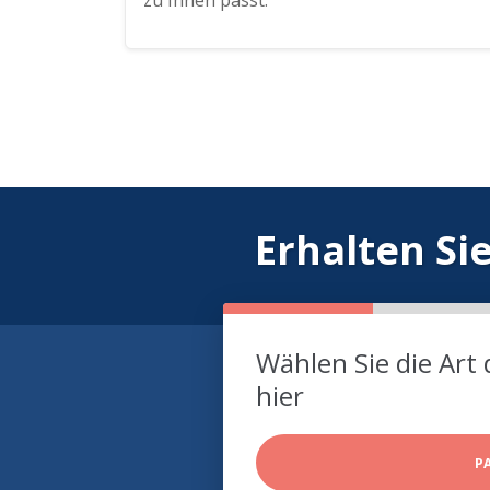
zu Ihnen passt.
Erhalten Si
Wählen Sie die Art 
hier
P