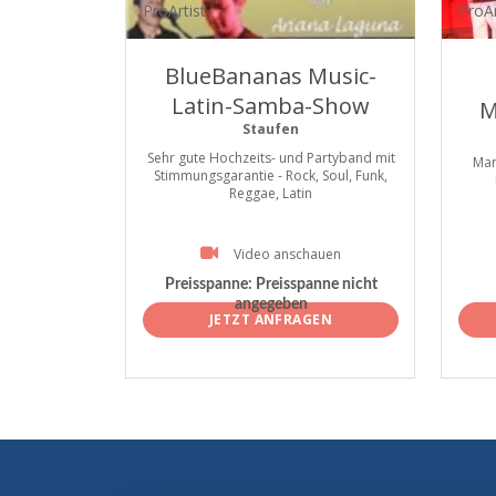
ProArtist
ProAr
BlueBananas Music-
Latin-Samba-Show
M
Staufen
Sehr gute Hochzeits- und Partyband mit
Mar
Stimmungsgarantie - Rock, Soul, Funk,
Reggae, Latin
Video anschauen
Preisspanne:
Preisspanne nicht
angegeben
JETZT ANFRAGEN