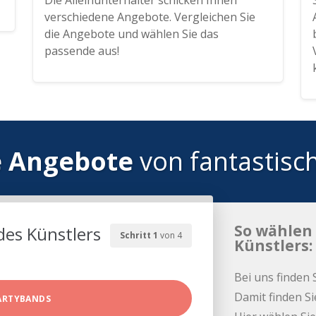
Die Alleinunterhalter schicken Ihnen
verschiedene Angebote. Vergleichen Sie
die Angebote und wählen Sie das
passende aus!
e Angebote
von fantastisc
So wählen 
des Künstlers
Schritt 1
von 4
Künstlers:
Bei uns finden 
Damit finden Si
ARTYBANDS