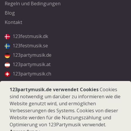
Regeln und Bedingungen
Blog
Kontakt
123festmusik.dk
123festmusik.se
123partymusik.de
123partymusik.at
123partymusik.ch
Folgen Sie uns
123partymusik.de verwendet Cookies
Cookies
sind notwendig um darüber zu informieren wie die
Facebook
Website genutzt wird, und ermöglichen
Instagram
Verbesserungen des Systems. Cookies von dieser
Website werden für die Nutzungszählung und
Optimierung von 123Partymusik verwendet.