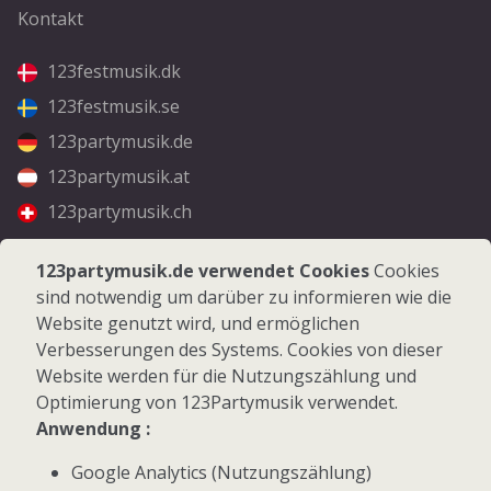
Kontakt
123festmusik.dk
123festmusik.se
123partymusik.de
123partymusik.at
123partymusik.ch
Folgen Sie uns
123partymusik.de verwendet Cookies
Cookies
sind notwendig um darüber zu informieren wie die
Facebook
Website genutzt wird, und ermöglichen
Instagram
Verbesserungen des Systems. Cookies von dieser
Website werden für die Nutzungszählung und
Optimierung von 123Partymusik verwendet.
Anwendung :
Google Analytics (Nutzungszählung)
© 2026 123Partymusik.de - Alle Rechte vorbehalten