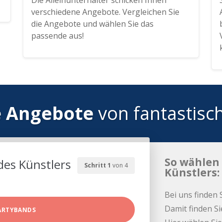
Die Alleinunterhalter schicken Ihnen
verschiedene Angebote. Vergleichen Sie
die Angebote und wählen Sie das
passende aus!
e Angebote
von fantastisc
So wählen 
des Künstlers
Schritt 1
von 4
Künstlers:
Bei uns finden 
Damit finden Si
ARTYBANDS