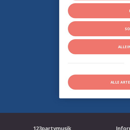
SO
ALLE
ALLE ART
123partymusik
Info