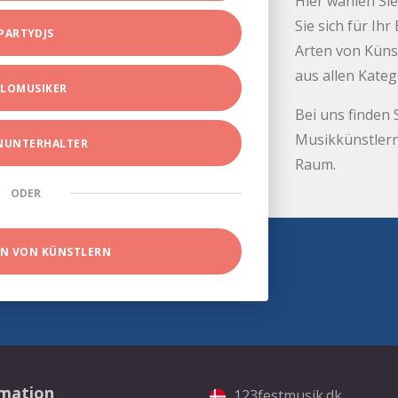
Hier wählen Sie
Sie sich für Ih
PARTYDJS
Arten von Küns
aus allen Kate
LOMUSIKER
Bei uns finden 
Musikkünstlern
INUNTERHALTER
Raum.
ODER
EN VON KÜNSTLERN
rmation
123festmusik.dk