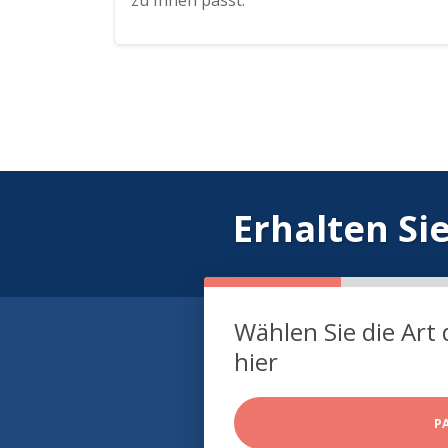
zu Ihnen passt.
Erhalten Si
Wählen Sie die Art 
hier
P