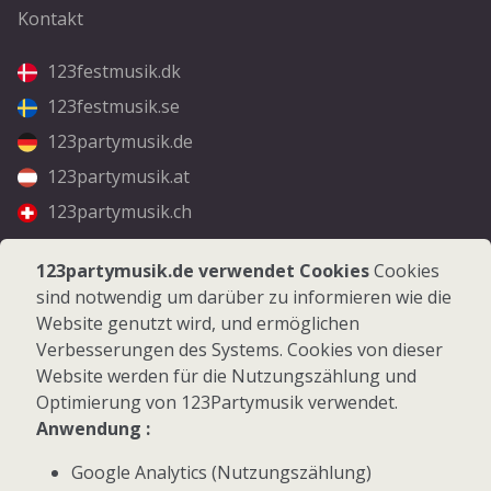
Kontakt
123festmusik.dk
123festmusik.se
123partymusik.de
123partymusik.at
123partymusik.ch
Folgen Sie uns
123partymusik.de verwendet Cookies
Cookies
sind notwendig um darüber zu informieren wie die
Facebook
Website genutzt wird, und ermöglichen
Instagram
Verbesserungen des Systems. Cookies von dieser
Website werden für die Nutzungszählung und
Optimierung von 123Partymusik verwendet.
Anwendung :
Google Analytics (Nutzungszählung)
© 2026 123Partymusik.de - Alle Rechte vorbehalten