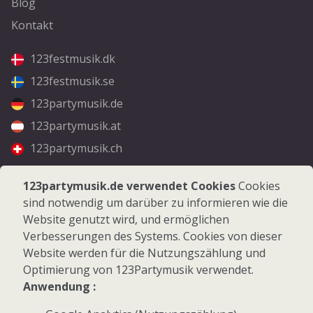
Blog
Kontakt
123festmusik.dk
123festmusik.se
123partymusik.de
123partymusik.at
123partymusik.ch
Folgen Sie uns
123partymusik.de verwendet Cookies
Cookies
sind notwendig um darüber zu informieren wie die
Facebook
Website genutzt wird, und ermöglichen
Instagram
Verbesserungen des Systems. Cookies von dieser
Website werden für die Nutzungszählung und
Optimierung von 123Partymusik verwendet.
Anwendung :