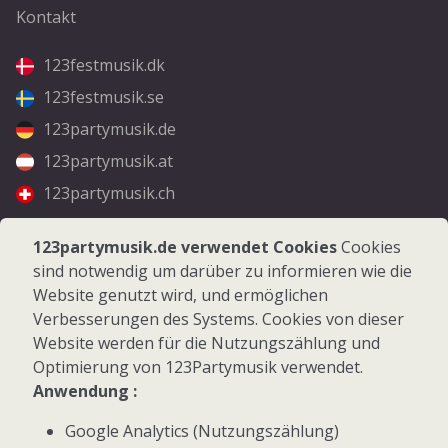
Kontakt
123festmusik.dk
123festmusik.se
123partymusik.de
123partymusik.at
123partymusik.ch
Folgen Sie uns
123partymusik.de verwendet Cookies
Cookies
sind notwendig um darüber zu informieren wie die
Facebook
Website genutzt wird, und ermöglichen
Instagram
Verbesserungen des Systems. Cookies von dieser
Website werden für die Nutzungszählung und
Optimierung von 123Partymusik verwendet.
Anwendung :
Google Analytics (Nutzungszählung)
© 2026 123Partymusik.de - Alle Rechte vorbehalten