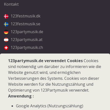
Kontakt
123festmusik.dk
123festmusik.se
123partymusik.de
123partymusik.at
123partymusik.ch
Folgen Sie uns
123partymusik.de verwendet Cookies
Cookies
sind notwendig um darüber zu informieren wie die
Facebook
Website genutzt wird, und ermöglichen
Instagram
Verbesserungen des Systems. Cookies von dieser
Website werden für die Nutzungszählung und
Optimierung von 123Partymusik verwendet.
Anwendung :
Google Analytics (Nutzungszählung)
© 2026 123Partymusik.de - Alle Rechte vorbehalten