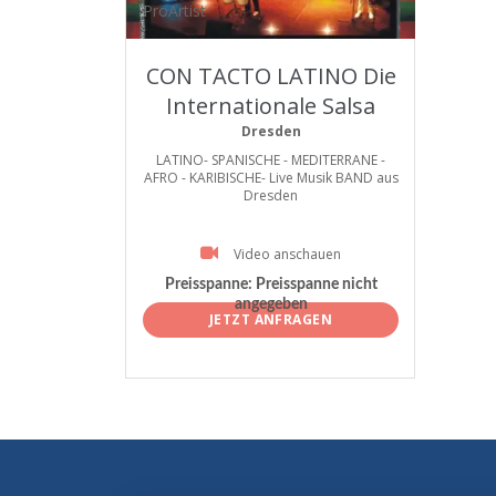
ProArtist
CON TACTO LATINO Die
Internationale Salsa
Band aus Dresden
Dresden
LATINO- SPANISCHE - MEDITERRANE -
AFRO - KARIBISCHE- Live Musik BAND aus
Dresden
Video anschauen
Preisspanne:
Preisspanne nicht
angegeben
JETZT ANFRAGEN