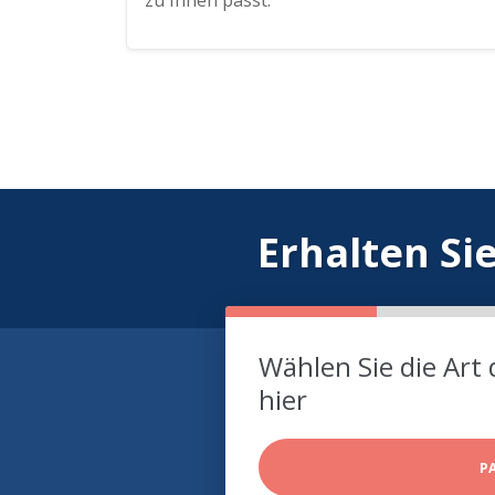
zu Ihnen passt.
Erhalten Si
Wählen Sie die Art 
hier
P