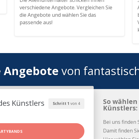
Die Alleinunterhalter schicken Ihnen
verschiedene Angebote. Vergleichen Sie
die Angebote und wählen Sie das
passende aus!
e Angebote
von fantastisc
So wählen 
des Künstlers
Schritt 1
von 4
Künstlers:
Bei uns finden 
Damit finden Si
ARTYBANDS