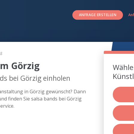
ANFRAGE ERSTELLEN
An
ig
um Görzig
Wählen
Künstl
ds bei Görzig einholen
ranstaltung in Görzig gewünscht? Dann
nd finden Sie salsa bands bei Görzig
rvice.