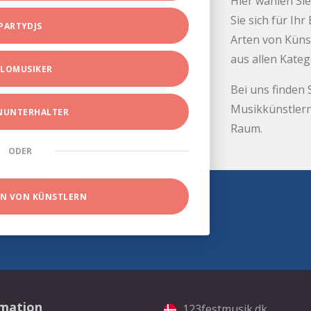
Hier wählen Sie
Sie sich für Ih
PARTYDJS
Arten von Küns
aus allen Kate
LOMUSIKER
Bei uns finden 
Musikkünstlern
INUNTERHALTER
Raum.
ODER
EN VON KÜNSTLERN
rmation
123festmusik.dk