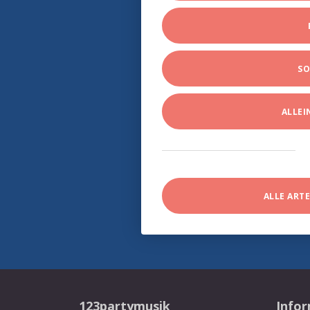
SO
ALLE
ALLE ART
123partymusik
Info