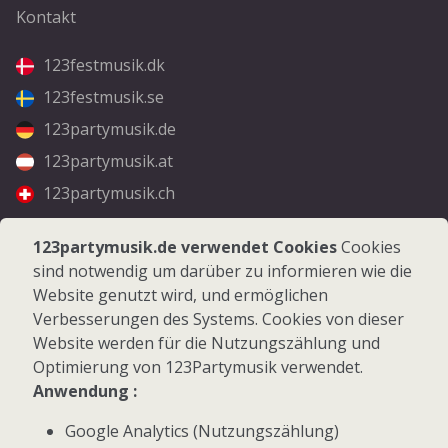
Kontakt
123festmusik.dk
123festmusik.se
123partymusik.de
123partymusik.at
123partymusik.ch
Folgen Sie uns
123partymusik.de verwendet Cookies
Cookies
sind notwendig um darüber zu informieren wie die
Facebook
Website genutzt wird, und ermöglichen
Instagram
Verbesserungen des Systems. Cookies von dieser
Website werden für die Nutzungszählung und
Optimierung von 123Partymusik verwendet.
Anwendung :
Google Analytics (Nutzungszählung)
© 2026 123Partymusik.de - Alle Rechte vorbehalten