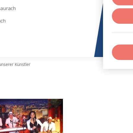
naurach
ach
nserer Künstler
h