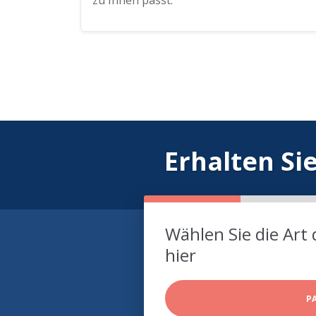
zu Ihnen passt.
Erhalten Si
Wählen Sie die Art 
hier
P