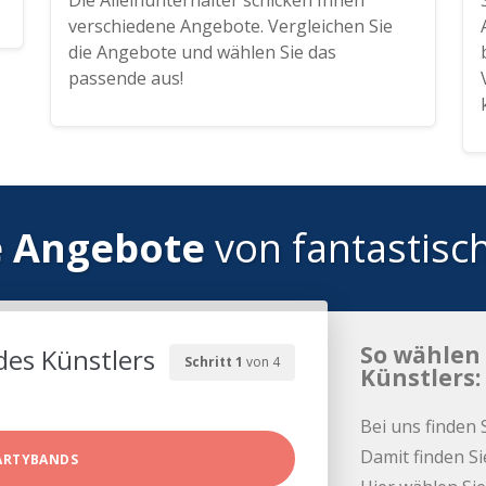
Die Alleinunterhalter schicken Ihnen
verschiedene Angebote. Vergleichen Sie
die Angebote und wählen Sie das
passende aus!
e Angebote
von fantastisc
So wählen 
des Künstlers
Schritt 1
von 4
Künstlers:
Bei uns finden 
Damit finden Si
ARTYBANDS