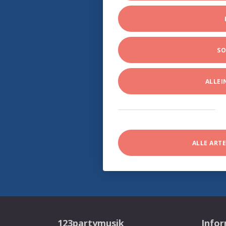
SO
ALLE
ALLE ART
123partymusik
Info