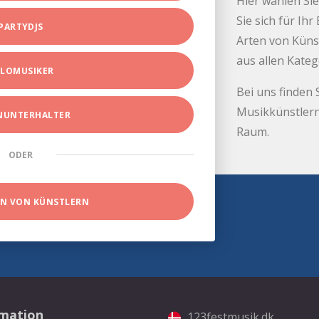
Hier wählen Sie
Sie sich für Ih
PARTYDJS
Arten von Küns
aus allen Kate
LOMUSIKER
Bei uns finden 
Musikkünstlern
INUNTERHALTER
Raum.
ODER
EN VON KÜNSTLERN
rmation
123festmusik.dk