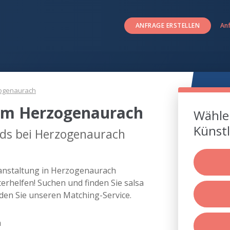
ANFRAGE ERSTELLEN
An
ogenaurach
 um Herzogenaurach
Wählen
Künstl
nds bei Herzogenaurach
ranstaltung in Herzogenaurach
rhelfen! Suchen und finden Sie salsa
en Sie unseren Matching-Service.
h