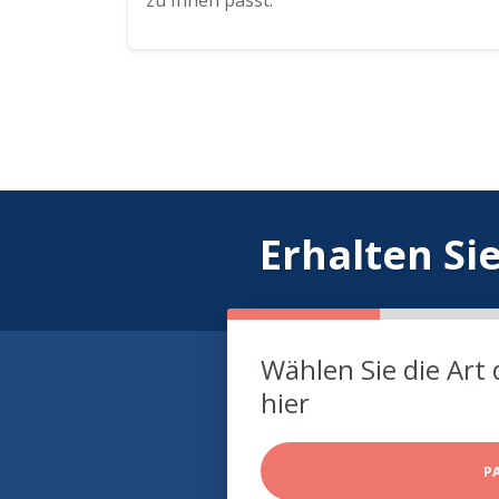
zu Ihnen passt.
Erhalten Si
Wählen Sie die Art 
hier
P