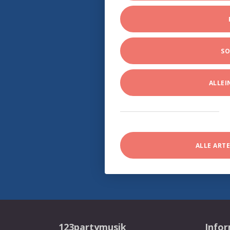
SO
ALLE
ALLE ART
123partymusik
Info