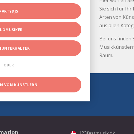
Hier wählen Sie
Sie sich für Ih
PARTYDJS
Arten von Küns
aus allen Kate
LOMUSIKER
Bei uns finden 
Musikkünstlern
INUNTERHALTER
Raum.
ODER
EN VON KÜNSTLERN
rmation
123festmusik.dk