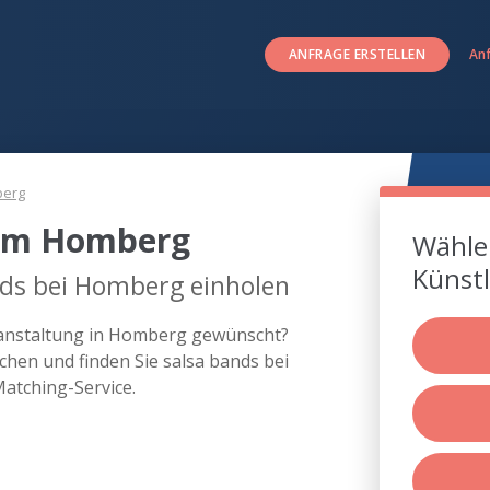
ANFRAGE ERSTELLEN
An
erg
 um Homberg
Wählen
Künstl
nds bei Homberg einholen
eranstaltung in Homberg gewünscht?
hen und finden Sie salsa bands bei
atching-Service.