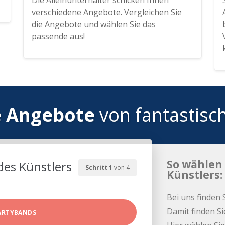
Die Alleinunterhalter schicken Ihnen
verschiedene Angebote. Vergleichen Sie
die Angebote und wählen Sie das
passende aus!
e Angebote
von fantastisc
So wählen 
des Künstlers
Schritt 1
von 4
Künstlers:
Bei uns finden 
Damit finden Si
ARTYBANDS