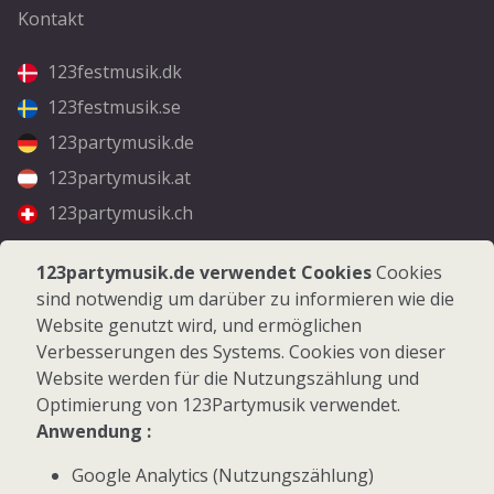
Kontakt
123festmusik.dk
123festmusik.se
123partymusik.de
123partymusik.at
123partymusik.ch
Folgen Sie uns
123partymusik.de verwendet Cookies
Cookies
sind notwendig um darüber zu informieren wie die
Facebook
Website genutzt wird, und ermöglichen
Instagram
Verbesserungen des Systems. Cookies von dieser
Website werden für die Nutzungszählung und
Optimierung von 123Partymusik verwendet.
Anwendung :
Google Analytics (Nutzungszählung)
© 2026 123Partymusik.de - Alle Rechte vorbehalten