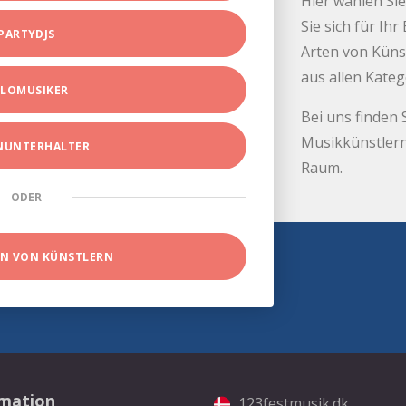
Hier wählen Sie
Sie sich für Ih
PARTYDJS
Arten von Küns
aus allen Kate
LOMUSIKER
Bei uns finden 
Musikkünstlern
INUNTERHALTER
Raum.
ODER
EN VON KÜNSTLERN
rmation
123festmusik.dk