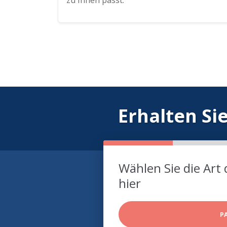
zu Ihnen passt.
Erhalten Si
Wählen Sie die Art 
hier
P