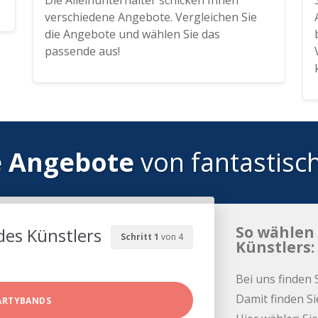
Die Alleinunterhalter schicken Ihnen
verschiedene Angebote. Vergleichen Sie
die Angebote und wählen Sie das
passende aus!
e Angebote
von fantastisc
So wählen 
des Künstlers
Schritt 1
von 4
Künstlers:
Bei uns finden 
Damit finden Si
ARTYBANDS