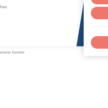
chau
nserer Künstler