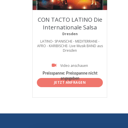
ProArtist
CON TACTO LATINO Die
Internationale Salsa
Band aus Dresden
Dresden
LATINO- SPANISCHE - MEDITERRANE -
AFRO - KARIBISCHE- Live Musik BAND aus
Dresden
Video anschauen
Preisspanne:
Preisspanne nicht
angegeben
JETZT ANFRAGEN