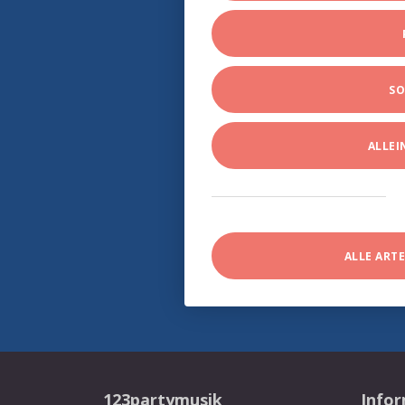
SO
ALLE
ALLE ART
123partymusik
Info