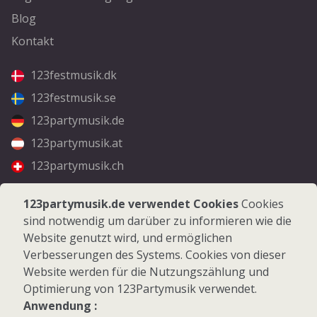
Blog
Kontakt
123festmusik.dk
123festmusik.se
123partymusik.de
123partymusik.at
123partymusik.ch
Folgen Sie uns
123partymusik.de verwendet Cookies
Cookies
sind notwendig um darüber zu informieren wie die
Facebook
Website genutzt wird, und ermöglichen
Instagram
Verbesserungen des Systems. Cookies von dieser
Website werden für die Nutzungszählung und
Optimierung von 123Partymusik verwendet.
Anwendung :