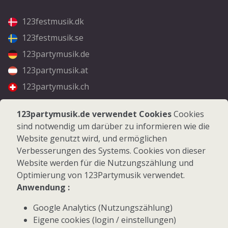
123festmusik.dk
123festmusik.se
123partymusik.de
123partymusik.at
123partymusik.ch
Folgen Sie uns
123partymusik.de verwendet Cookies
Cookies
sind notwendig um darüber zu informieren wie die
Facebook
Website genutzt wird, und ermöglichen
Instagram
Verbesserungen des Systems. Cookies von dieser
Website werden für die Nutzungszählung und
Optimierung von 123Partymusik verwendet.
Anwendung :
Google Analytics (Nutzungszählung)
© 2026 123Partymusik.de - Alle Rechte vorbehalten
Eigene cookies (login / einstellungen)