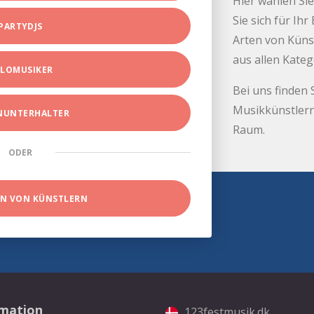
Hier wählen Sie
Sie sich für Ih
PARTYDJS
Arten von Küns
aus allen Kate
LOMUSIKER
Bei uns finden 
Musikkünstlern
INUNTERHALTER
Raum.
ODER
EN VON KÜNSTLERN
rmation
123festmusik.dk