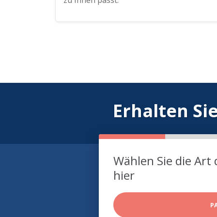
zu Ihnen passt.
Erhalten Si
Wählen Sie die Art 
hier
P