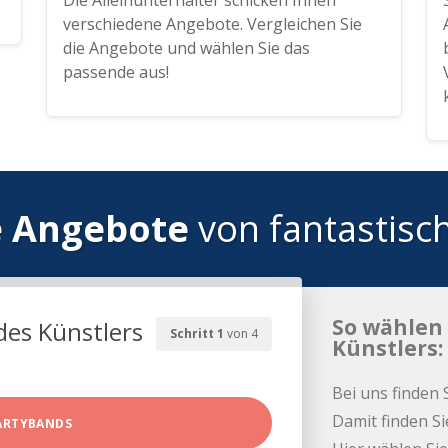
Die Alleinunterhalter schicken Ihnen
verschiedene Angebote. Vergleichen Sie
die Angebote und wählen Sie das
passende aus!
e Angebote
von fantastisc
So wählen 
des Künstlers
Schritt 1
von 4
Künstlers:
Bei uns finden 
Damit finden Si
ARTYBANDS