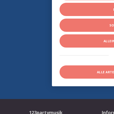
SO
ALLE
ALLE ART
123partymusik
Info