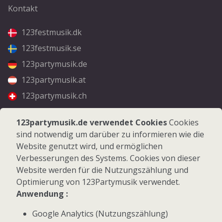
Kontakt
123festmusik.dk
123festmusik.se
123partymusik.de
123partymusik.at
123partymusik.ch
Folgen Sie uns
123partymusik.de verwendet Cookies
Cookies
sind notwendig um darüber zu informieren wie die
Facebook
Website genutzt wird, und ermöglichen
Instagram
Verbesserungen des Systems. Cookies von dieser
Website werden für die Nutzungszählung und
Optimierung von 123Partymusik verwendet.
Anwendung :
Google Analytics (Nutzungszählung)
© 2026 123Partymusik.de - Alle Rechte vorbehalten