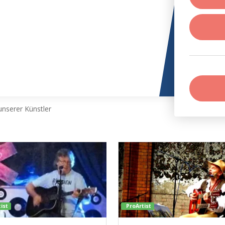
nserer Künstler
ist
ProArtist