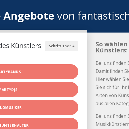
e Angebote
von fantastisc
So wählen 
des Künstlers
Schritt 1
von 4
Künstlers:
Bei uns finden 
Damit finden Si
ARTYBANDS
Hier wählen Sie
Sie sich für Ih
PARTYDJS
Arten von Küns
aus allen Kate
LOMUSIKER
Bei uns finden 
Musikkünstlern
INUNTERHALTER