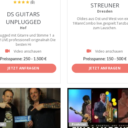
(8)
STREUNER
Dresden
DS GUITARS
Oldies aus Ost und West von ei
UNPLUGGED
1MannCombo live.gespielt.Tanzb
Hof
zum Lauschen.
ugged mit Gitarre und Stimme 1 a
! LIVE professionell originalnah Die
besten Hi
Video anschauen
Video anschauen
Preisspanne: 250 - 1.500 €
Preisspanne: 150 - 500 €
JETZT ANFRAGEN
JETZT ANFRAGEN
ist
ProArtist