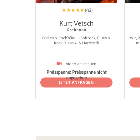
(42)
Kurt Vetsch
Grebenau
Oldies & Rock`n`Roll - Softrock, Blues &
Wir, 
Rock, Klassik- & Hardrock
ma
Video anschauen
Preisspanne: Preisspanne nicht
angegeben
JETZT ANFRAGEN