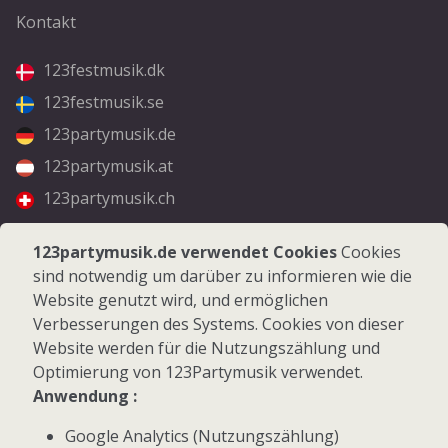
Kontakt
123festmusik.dk
123festmusik.se
123partymusik.de
123partymusik.at
123partymusik.ch
Folgen Sie uns
123partymusik.de verwendet Cookies
Cookies
sind notwendig um darüber zu informieren wie die
Facebook
Website genutzt wird, und ermöglichen
Instagram
Verbesserungen des Systems. Cookies von dieser
Website werden für die Nutzungszählung und
Optimierung von 123Partymusik verwendet.
Anwendung :
Google Analytics (Nutzungszählung)
© 2026 123Partymusik.de - Alle Rechte vorbehalten