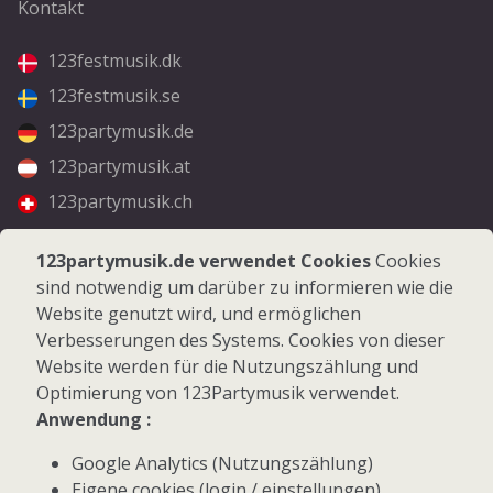
Kontakt
123festmusik.dk
123festmusik.se
123partymusik.de
123partymusik.at
123partymusik.ch
Folgen Sie uns
123partymusik.de verwendet Cookies
Cookies
sind notwendig um darüber zu informieren wie die
Facebook
Website genutzt wird, und ermöglichen
Instagram
Verbesserungen des Systems. Cookies von dieser
Website werden für die Nutzungszählung und
Optimierung von 123Partymusik verwendet.
Anwendung :
Google Analytics (Nutzungszählung)
© 2026 123Partymusik.de - Alle Rechte vorbehalten
Eigene cookies (login / einstellungen)