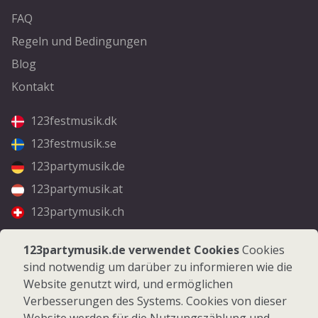
FAQ
Regeln und Bedingungen
Blog
Kontakt
123festmusik.dk
123festmusik.se
123partymusik.de
123partymusik.at
123partymusik.ch
Folgen Sie uns
123partymusik.de verwendet Cookies
Cookies
sind notwendig um darüber zu informieren wie die
Facebook
Website genutzt wird, und ermöglichen
Instagram
Verbesserungen des Systems. Cookies von dieser