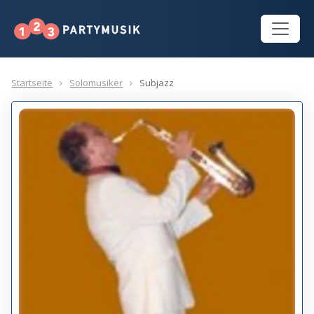
Startseite
Solomusiker
Subjazz