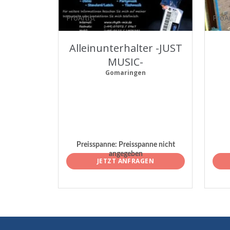
ProArtist
ProAr
Alleinunterhalter -JUST
MUSIC-
Gomaringen
Preisspanne:
Preisspanne nicht
angegeben
JETZT ANFRAGEN