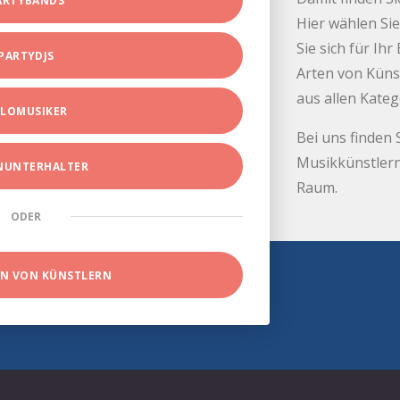
ARTYBANDS
Hier wählen Sie
Sie sich für Ih
PARTYDJS
Arten von Küns
aus allen Kate
LOMUSIKER
Bei uns finden 
Musikkünstlern
INUNTERHALTER
Raum.
ODER
EN VON KÜNSTLERN