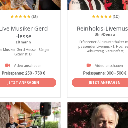
tist
ProArtist
(13)
(10)
Live Musiker Gerd
Reinholds-Livemus
Ulm/Donau
Hesse
Erfahrener Alleinunterhalter m
Eltmann
passender Livemusik f. Hochzei
ve Musiker Gerd Hesse - Sänger.
Geburtstag, Vereinsfest,
Gitarrist. DJ
Video anschauen
Video anschauen
Preisspanne:
250 - 750 €
Preisspanne:
300 - 500 €
JETZT ANFRAGEN
JETZT ANFRAGEN