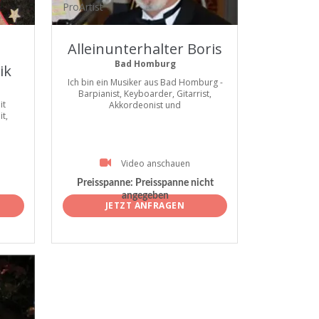
ProArtist
Alleinunterhalter Boris
Bad Homburg
ik
Ich bin ein Musiker aus Bad Homburg -
Barpianist, Keyboarder, Gitarrist,
it
Akkordeonist und
t,
Video anschauen
Preisspanne:
Preisspanne nicht
angegeben
JETZT ANFRAGEN