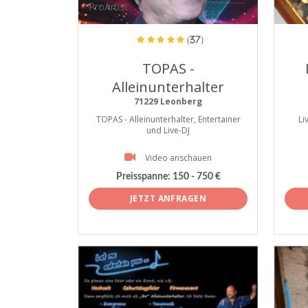
ProArtist
ProAr
(37)
TOPAS -
Alleinunterhalter
71229 Leonberg
TOPAS - Alleinunterhalter, Entertainer
Li
und Live-DJ
Video anschauen
Preisspanne:
150 - 750 €
JETZT ANFRAGEN