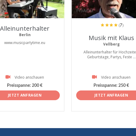
tist
ProArtist
(7)
Alleinunterhalter
Berlin
Musik mit Klaus
www.musicpartytime.eu
Vellberg
Alleinunterhalter für Hochzeite
Geburtstage, Partys, Feste ...
Video anschauen
Video anschauen
Preisspanne:
200 €
Preisspanne:
250 €
JETZT ANFRAGEN
JETZT ANFRAGEN