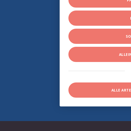
P
SO
ALLE
ALLE ART