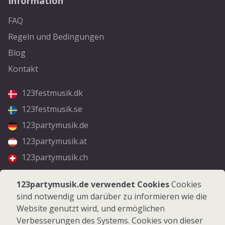
Information
FAQ
Regeln und Bedingungen
Blog
Kontakt
123festmusik.dk
123festmusik.se
123partymusik.de
123partymusik.at
123partymusik.ch
Folgen Sie uns
123partymusik.de verwendet Cookies
Cookies
sind notwendig um darüber zu informieren wie die
Facebook
Website genutzt wird, und ermöglichen
Instagram
Verbesserungen des Systems. Cookies von dieser