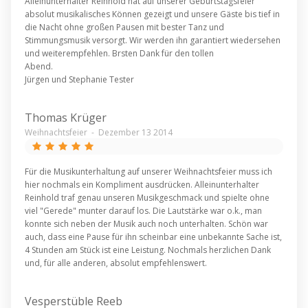
Alleinunterhalter Reinhold hat auf unserer Geburtstagsfeier
absolut musikalisches Können gezeigt und unsere Gäste bis tief in
die Nacht ohne großen Pausen mit bester Tanz und
Stimmungsmusik versorgt. Wir werden ihn garantiert wiedersehen
und weiterempfehlen. Brsten Dank für den tollen
Abend.
Jürgen und Stephanie Tester
Thomas Krüger
Weihnachtsfeier
-
Dezember 13 2014
Für die Musikunterhaltung auf unserer Weihnachtsfeier muss ich
hier nochmals ein Kompliment ausdrücken. Alleinunterhalter
Reinhold traf genau unseren Musikgeschmack und spielte ohne
viel "Gerede" munter darauf los. Die Lautstärke war o.k., man
konnte sich neben der Musik auch noch unterhalten. Schön war
auch, dass eine Pause für ihn scheinbar eine unbekannte Sache ist,
4 Stunden am Stück ist eine Leistung. Nochmals herzlichen Dank
und, für alle anderen, absolut empfehlenswert.
Vesperstüble Reeb