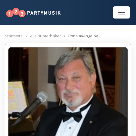
Startseite
Alleinunterhalter
BorislavAngelov