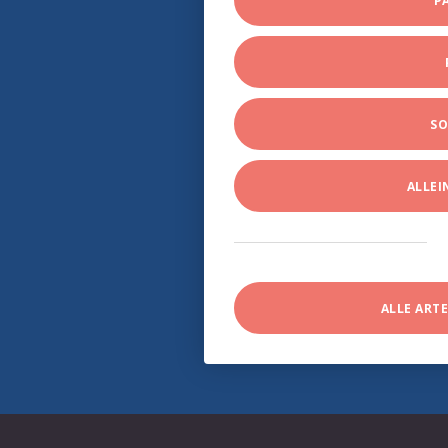
P
SO
ALLE
ALLE ART