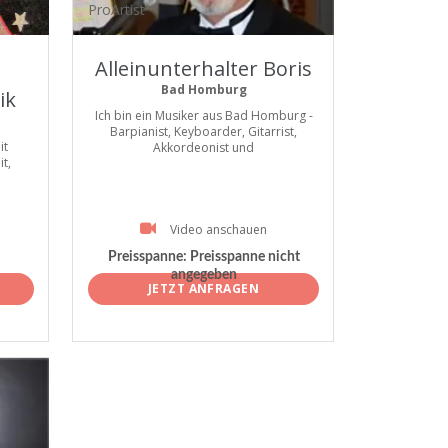
ProArtist
Alleinunterhalter Boris
Bad Homburg
ik
Ich bin ein Musiker aus Bad Homburg -
Barpianist, Keyboarder, Gitarrist,
it
Akkordeonist und
t,
Video anschauen
Preisspanne:
Preisspanne nicht
angegeben
JETZT ANFRAGEN