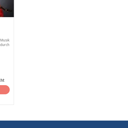
r Musik
 durch
cht