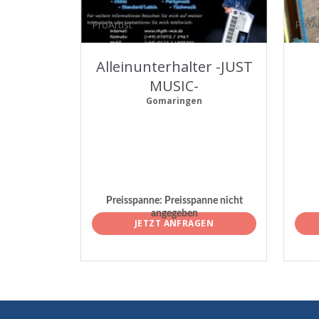
ProArtist
ProAr
Alleinunterhalter -JUST
MUSIC-
Gomaringen
Preisspanne:
Preisspanne nicht
angegeben
JETZT ANFRAGEN