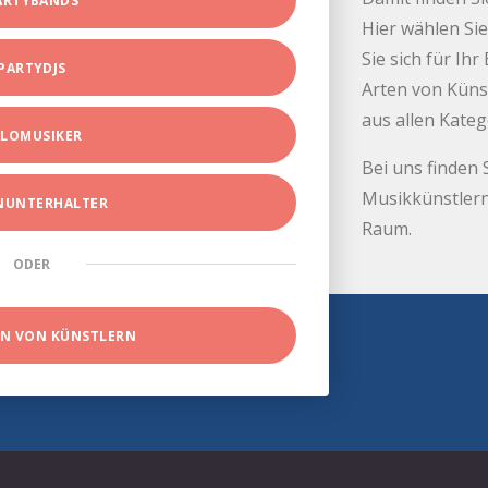
ARTYBANDS
Hier wählen Sie
Sie sich für Ih
PARTYDJS
Arten von Küns
aus allen Kate
LOMUSIKER
Bei uns finden 
Musikkünstlern
INUNTERHALTER
Raum.
ODER
EN VON KÜNSTLERN