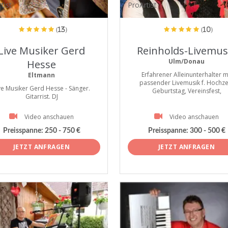
tist
ProArtist
(13)
(10)
Live Musiker Gerd
Reinholds-Livemus
Ulm/Donau
Hesse
Erfahrener Alleinunterhalter m
Eltmann
passender Livemusik f. Hochzei
ve Musiker Gerd Hesse - Sänger.
Geburtstag, Vereinsfest,
Gitarrist. DJ
Video anschauen
Video anschauen
Preisspanne:
250 - 750 €
Preisspanne:
300 - 500 €
JETZT ANFRAGEN
JETZT ANFRAGEN