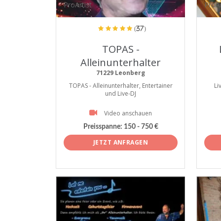
ProArtist
ProAr
(37)
TOPAS -
Alleinunterhalter
71229 Leonberg
TOPAS - Alleinunterhalter, Entertainer
Li
und Live-DJ
Video anschauen
Preisspanne:
150 - 750 €
JETZT ANFRAGEN