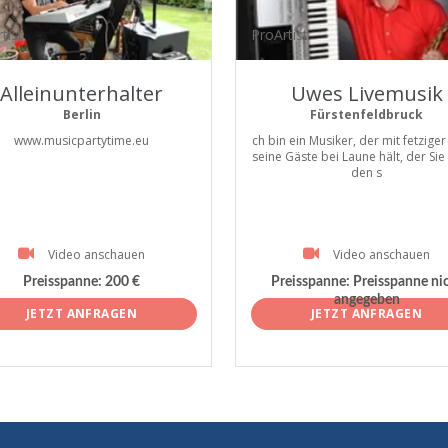
tist
ProArtist
Alleinunterhalter
Uwes Livemusik
Berlin
Fürstenfeldbruck
www.musicpartytime.eu
ch bin ein Musiker, der mit fetzige
seine Gäste bei Laune hält, der Sie
den s
Video anschauen
Video anschauen
Preisspanne:
200 €
Preisspanne:
Preisspanne ni
angegeben
JETZT ANFRAGEN
JETZT ANFRAGEN