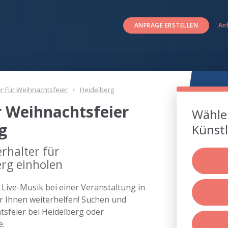
ANFRAGE ERSTELLEN
An
er Für Weihnachtsfeier
Heidelberg
r Weihnachtsfeier
Wählen
g
Künstl
rhalter für
erg einholen
s Live-Musik bei einer Veranstaltung in
 Ihnen weiterhelfen! Suchen und
htsfeier bei Heidelberg oder
e.