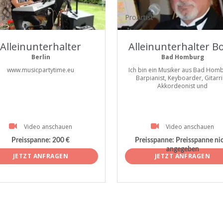
tist
ProArtist
Alleinunterhalter
Alleinunterhalter Bo
Berlin
Bad Homburg
www.musicpartytime.eu
Ich bin ein Musiker aus Bad Homb
Barpianist, Keyboarder, Gitarri
Akkordeonist und
Video anschauen
Video anschauen
Preisspanne:
200 €
Preisspanne:
Preisspanne ni
angegeben
JETZT ANFRAGEN
JETZT ANFRAGEN