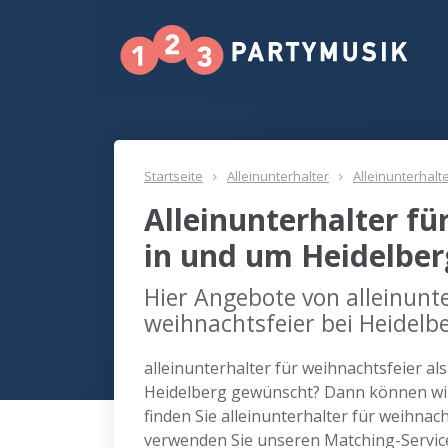
Startseite
Alleinunterhalter
Alleinunterhalt
Alleinunterhalter fü
in und um Heidelber
Hier Angebote von alleinunte
weihnachtsfeier bei Heidelb
alleinunterhalter für weihnachtsfeier al
Heidelberg gewünscht? Dann können wir
finden Sie alleinunterhalter für weihnac
verwenden Sie unseren Matching-Servic