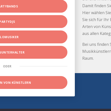
Damit finden Si
ARTYBANDS
Hier wählen Sie
Sie sich für Ih
PARTYDJS
Arten von Küns
aus allen Kate
LOMUSIKER
Bei uns finden 
Musikkünstlern
INUNTERHALTER
Raum.
ODER
EN VON KÜNSTLERN