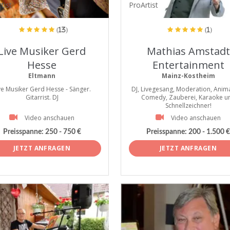
tist
ProArtist
(13)
(1)
Live Musiker Gerd
Mathias Amstadt
Hesse
Entertainment
Eltmann
Mainz-Kostheim
ve Musiker Gerd Hesse - Sänger.
DJ, Livegesang, Moderation, Anima
Gitarrist. DJ
Comedy, Zauberei, Karaoke u
Schnellzeichner!
Video anschauen
Video anschauen
Preisspanne:
250 - 750 €
Preisspanne:
200 - 1.500 €
JETZT ANFRAGEN
JETZT ANFRAGEN