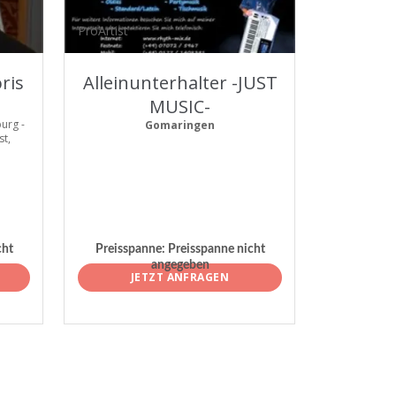
ProArtist
ris
Alleinunterhalter -JUST
MUSIC-
urg -
Gomaringen
st,
cht
Preisspanne:
Preisspanne nicht
angegeben
JETZT ANFRAGEN