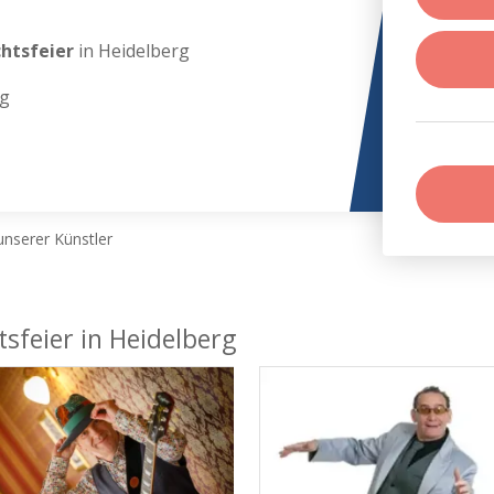
chtsfeier
in Heidelberg
rg
nserer Künstler
sfeier in Heidelberg