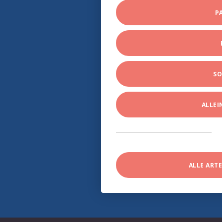
P
SO
ALLE
ALLE ART