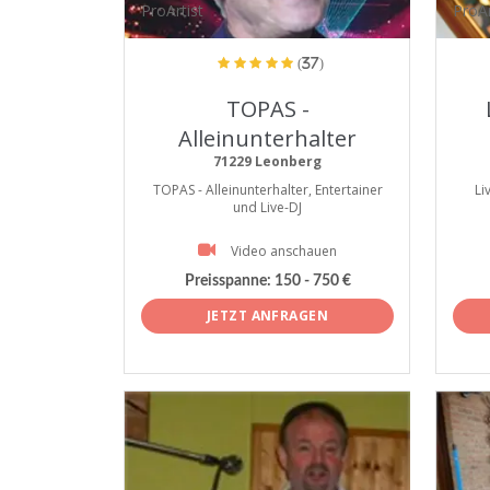
ProArtist
ProAr
(37)
TOPAS -
Alleinunterhalter
71229 Leonberg
TOPAS - Alleinunterhalter, Entertainer
Li
und Live-DJ
Video anschauen
Preisspanne:
150 - 750 €
JETZT ANFRAGEN