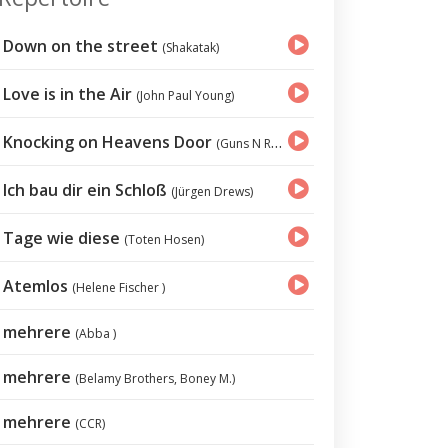
Down on the street
(Shakatak)
Love is in the Air
(John Paul Young)
Knocking on Heavens Door
(Guns N Roses)
Ich bau dir ein Schloß
(Jürgen Drews)
Tage wie diese
(Toten Hosen)
Atemlos
(Helene Fischer )
mehrere
(Abba )
mehrere
(Belamy Brothers, Boney M.)
mehrere
(CCR)