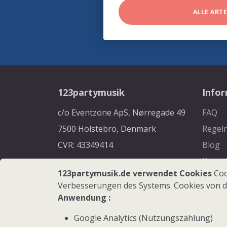
ALLE ART
123partymusik
Info
c/o Eventzone ApS, Nørregade 49
FAQ
7500 Holstebro, Denmark
Regel
CVR: 43349414
Blog
Konta
123partymusik.de verwendet Cookies
Coo
Verbesserungen des Systems. Cookies von d
Anwendung :
Google Analytics (Nutzungszählung)