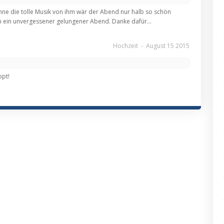
hne die tolle Musik von ihm wär der Abend nur halb so schön
ach ein unvergessener gelungener Abend. Danke dafür...
Hochzeit
-
August 15 2015
ppt!