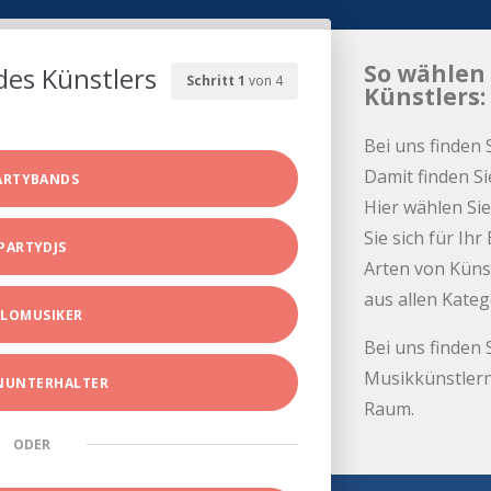
So wählen 
des Künstlers
Schritt 1
von 4
Künstlers:
Bei uns finden 
Damit finden Si
ARTYBANDS
Hier wählen Sie
Sie sich für Ih
PARTYDJS
Arten von Küns
aus allen Kate
LOMUSIKER
Bei uns finden 
Musikkünstlern
INUNTERHALTER
Raum.
ODER