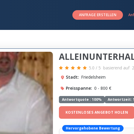
ANFRAGE ERSTELLEN
An
ALLEINUNTERHAL
5.0
/
5
basierend auf
Stadt:
Friedelsheim
Preisspanne:
0 - 800 €
Antwortquote :
100%
Antwortzeit: 
KOSTENLOSES ANGEBOT HOLEN
Hervorgehobene Bewertung