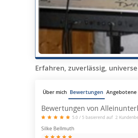
Erfahren, zuverlässig, universell
Über mich
Bewertungen
Angebotene 
Bewertungen von Alleinunter
5.0
/
5
basierend auf
2
Kundenbe
Silke Bellmuth