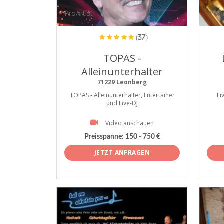
ProArtist
ProAr
(37)
TOPAS -
Alleinunterhalter
71229 Leonberg
TOPAS - Alleinunterhalter, Entertainer
Li
und Live-DJ
Video anschauen
Preisspanne:
150 - 750 €
JETZT ANFRAGEN