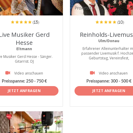
tist
ProArtist
(13)
(10)
Live Musiker Gerd
Reinholds-Livemus
Ulm/Donau
Hesse
Erfahrener Alleinunterhalter m
Eltmann
passender Livemusik f. Hochzei
ve Musiker Gerd Hesse - Sänger.
Geburtstag, Vereinsfest,
Gitarrist. DJ
Video anschauen
Video anschauen
Preisspanne:
250 - 750 €
Preisspanne:
300 - 500 €
JETZT ANFRAGEN
JETZT ANFRAGEN