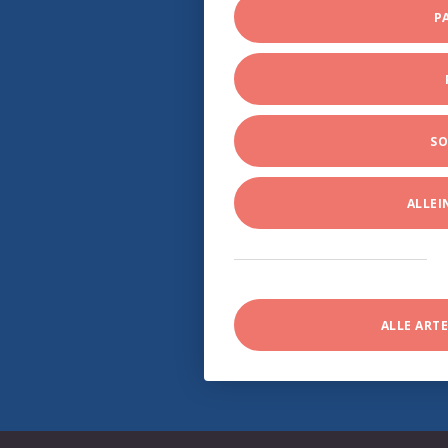
P
SO
ALLE
ALLE ART