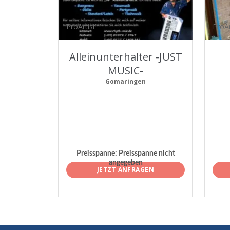
ProArtist
ProAr
Alleinunterhalter -JUST
MUSIC-
Gomaringen
Preisspanne:
Preisspanne nicht
angegeben
JETZT ANFRAGEN