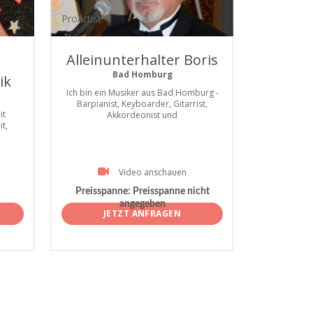
ProArtist
Alleinunterhalter Boris
Bad Homburg
ik
Ich bin ein Musiker aus Bad Homburg -
Barpianist, Keyboarder, Gitarrist,
it
Akkordeonist und
t,
Video anschauen
Preisspanne:
Preisspanne nicht
angegeben
JETZT ANFRAGEN