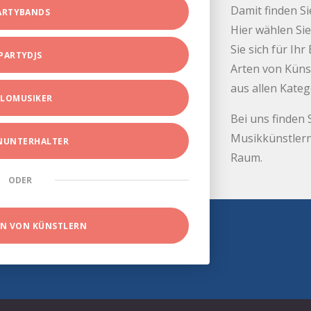
Damit finden Si
ARTYBANDS
Hier wählen Sie
Sie sich für Ih
PARTYDJS
Arten von Küns
aus allen Kate
LOMUSIKER
Bei uns finden 
Musikkünstlern
INUNTERHALTER
Raum.
ODER
EN VON KÜNSTLERN