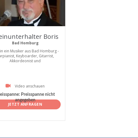
tist
leinunterhalter Boris
Bad Homburg
bin ein Musiker aus Bad Homburg -
rpianist, Keyboarder, Gitarrist,
Akkordeonist und
Video anschauen
eisspanne:
Preisspanne nicht
angegeben
JETZT ANFRAGEN