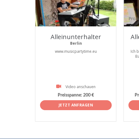
ProArtist
ProAr
Alleinunterhalter
Al
Berlin
www.musicpartytime.eu
Ich 
Ba
Video anschauen
Preisspanne:
200 €
Pr
JETZT ANFRAGEN