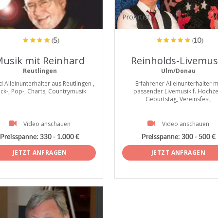
tist
ProArtist
(5)
(10)
usik mit Reinhard
Reinholds-Livemus
Reutlingen
Ulm/Donau
d Alleinunterhalter aus Reutlingen ,
Erfahrener Alleinunterhalter m
ck-, Pop-, Charts, Countrymusik
passender Livemusik f. Hochzei
Geburtstag, Vereinsfest,
Video anschauen
Video anschauen
Preisspanne:
330 - 1.000 €
Preisspanne:
300 - 500 €
JETZT ANFRAGEN
JETZT ANFRAGEN