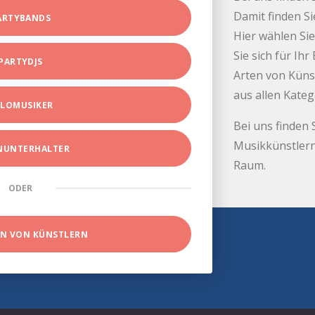
Damit finden Si
ARTYBANDS
Hier wählen Sie
Sie sich für Ih
PARTYDJS
Arten von Küns
aus allen Kate
LOMUSIKER
Bei uns finden 
Musikkünstlern
INUNTERHALTER
Raum.
ODER
EN VON KÜNSTLERN