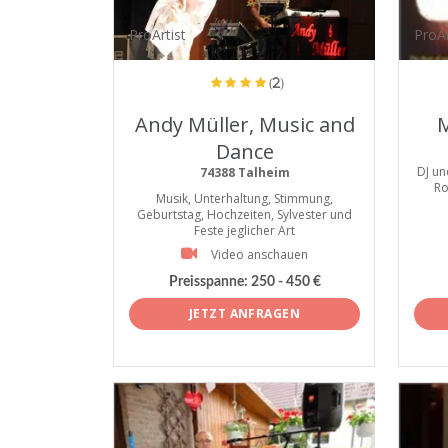
ProArtist
ProAr
(2)
Andy Müller, Music and
M
Dance
DJ un
74388 Talheim
Ro
Musik, Unterhaltung, Stimmung,
Geburtstag, Hochzeiten, Sylvester und
Feste jeglicher Art
Video anschauen
Preisspanne:
250 - 450 €
JETZT ANFRAGEN