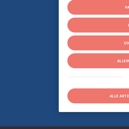
P
SO
ALLE
ALLE ART