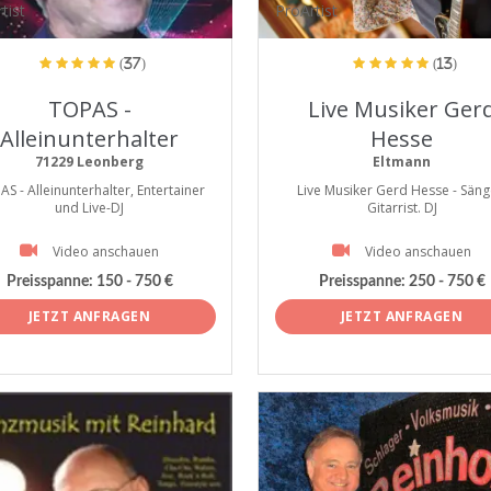
tist
ProArtist
(37)
(13)
TOPAS -
Live Musiker Ger
Alleinunterhalter
Hesse
71229 Leonberg
Eltmann
S - Alleinunterhalter, Entertainer
Live Musiker Gerd Hesse - Säng
und Live-DJ
Gitarrist. DJ
Video anschauen
Video anschauen
Preisspanne:
150 - 750 €
Preisspanne:
250 - 750 €
JETZT ANFRAGEN
JETZT ANFRAGEN