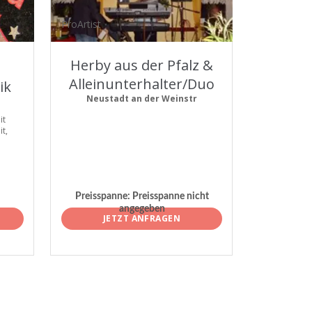
ProArtist
Herby aus der Pfalz &
Alleinunterhalter/Duo
ik
Neustadt an der Weinstr
it
t,
Preisspanne:
Preisspanne nicht
angegeben
JETZT ANFRAGEN