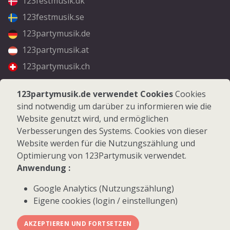
123festmusik.dk
123festmusik.se
123partymusik.de
123partymusik.at
123partymusik.ch
Folgen Sie uns
123partymusik.de verwendet Cookies
Cookies
sind notwendig um darüber zu informieren wie die
Facebook
Website genutzt wird, und ermöglichen
Instagram
Verbesserungen des Systems. Cookies von dieser
Website werden für die Nutzungszählung und
Optimierung von 123Partymusik verwendet.
Anwendung :
Google Analytics (Nutzungszählung)
© 2026 123Partymusik.de - Alle Rechte vorbehalten
Eigene cookies (login / einstellungen)
AKZEPTIEREN UND FORTSETZEN