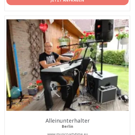
JETZT ANFRAGEN
ProArtist
Alleinunterhalter
Berlin
www.musicpartytime.eu