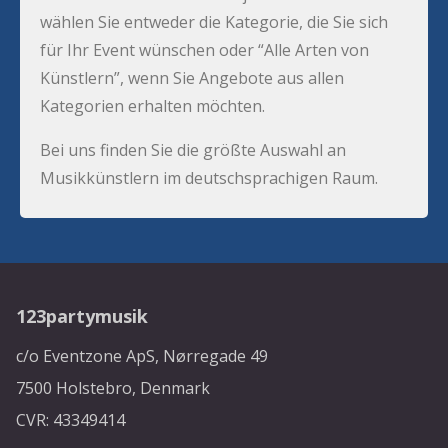
wählen Sie entweder die Kategorie, die Sie sich
für Ihr Event wünschen oder “Alle Arten von
Künstlern”, wenn Sie Angebote aus allen
Kategorien erhalten möchten.
Bei uns finden Sie die größte Auswahl an
Musikkünstlern im deutschsprachigen Raum.
123partymusik
c/o Eventzone ApS, Nørregade 49
7500 Holstebro, Denmark
CVR: 43349414