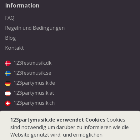
Information
FAQ
Regeln und Bedingungen
Blog
Kontakt
123festmusik.dk
123festmusik.se
123partymusik.de
123partymusik.at
123partymusik.ch
Folgen Sie uns
123partymusik.de verwendet Cookies
Cookies
sind notwendig um darüber zu informieren wie die
Facebook
Website genutzt wird, und ermöglichen
Instagram