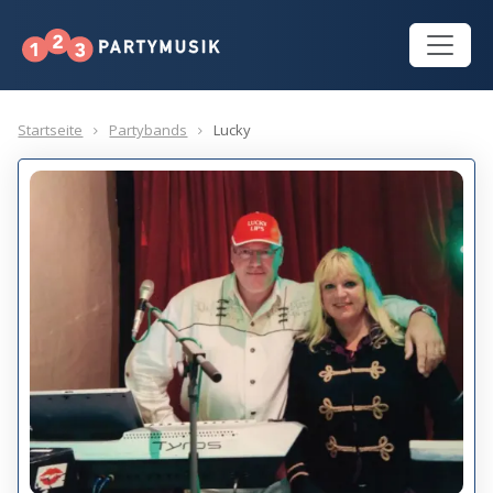
Startseite
Partybands
Lucky