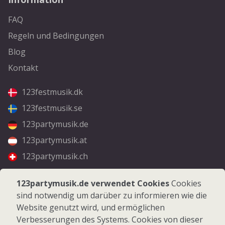
FAQ
Regeln und Bedingungen
Blog
Kontakt
123festmusik.dk
123festmusik.se
123partymusik.de
123partymusik.at
123partymusik.ch
Folgen Sie uns
123partymusik.de verwendet Cookies
Cookies
sind notwendig um darüber zu informieren wie die
Facebook
Website genutzt wird, und ermöglichen
Instagram
Verbesserungen des Systems. Cookies von dieser