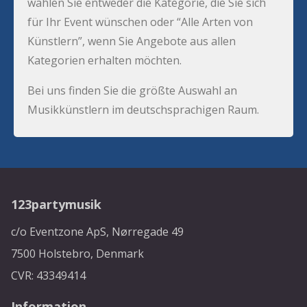
wählen Sie entweder die Kategorie, die Sie sich
für Ihr Event wünschen oder “Alle Arten von
Künstlern”, wenn Sie Angebote aus allen
Kategorien erhalten möchten.
Bei uns finden Sie die größte Auswahl an
Musikkünstlern im deutschsprachigen Raum.
123partymusik
c/o Eventzone ApS, Nørregade 49
7500 Holstebro, Denmark
CVR: 43349414
Information