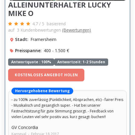
ALLEINUNTERHALTER LUCKY
MIKE O
4.7
/
5
basierend
auf
3
Kundenbewertungen
(Bewertungen)
Stadt:
Framersheim
Preisspanne:
400 - 1.500 €
Antwortquote :
100%
Antwortzeit: 1-2 Stunden
KOSTENLOSES ANGEBOT HOLEN
Hervorgehobene Bewertung
- zu 100% zuverlässig (Pünktlichkeit, Absprachen, etc) - fairer Preis
- Musikalisch und gesanglich super. - Hat bei unserer
Fastnachtsitzung für gute Stimmung gesorgt. - Feedback von
vielen Leuten viel sehr positiv aus. kurz gesagt: buchen!!
GV Concordia
Karneval
-
Februar 18 2017