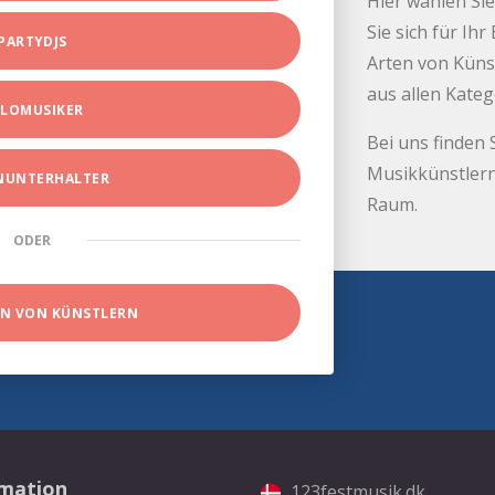
Hier wählen Sie
Sie sich für Ih
PARTYDJS
Arten von Küns
aus allen Kate
LOMUSIKER
Bei uns finden 
Musikkünstlern
INUNTERHALTER
Raum.
ODER
EN VON KÜNSTLERN
rmation
123festmusik.dk