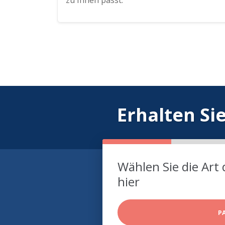
zu Ihnen passt.
Erhalten Si
Wählen Sie die Art 
hier
P