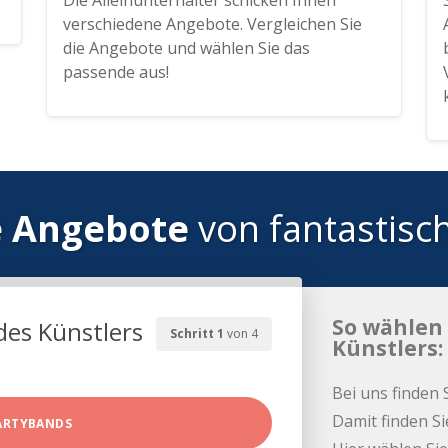
Die Alleinunterhalter schicken Ihnen
verschiedene Angebote. Vergleichen Sie
die Angebote und wählen Sie das
passende aus!
e Angebote
von fantastisc
So wählen 
des Künstlers
Schritt 1
von 4
Künstlers:
Bei uns finden 
Damit finden Si
ARTYBANDS