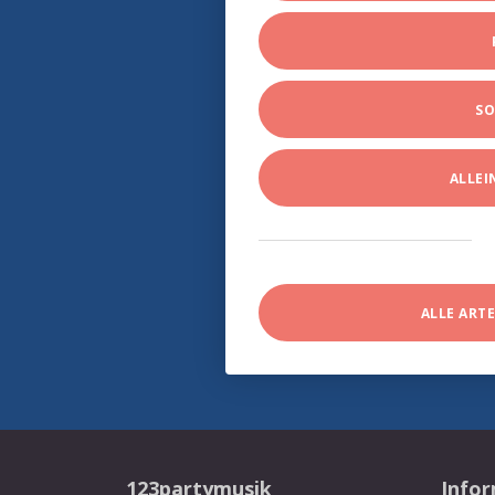
SO
ALLE
ALLE ART
123partymusik
Info