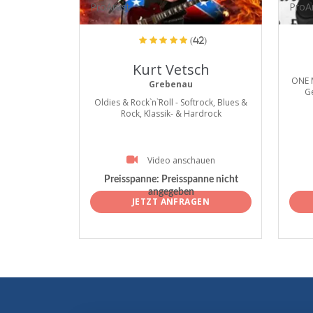
ProArtist
ProAr
(42)
Kurt Vetsch
ONE 
Grebenau
G
Oldies & Rock`n`Roll - Softrock, Blues &
Rock, Klassik- & Hardrock
Video anschauen
Preisspanne:
Preisspanne nicht
angegeben
JETZT ANFRAGEN