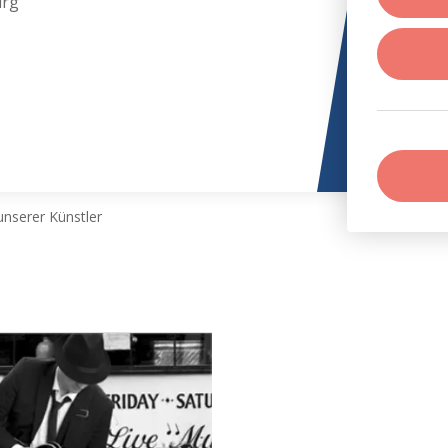
urg
nserer Künstler